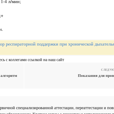
1-4 л/мин;
;+
н.
ор респираторной поддержки при хронической дыхатель
сь с коллегами ссылкой на наш сайт
СЛЕДУЮ
 алгоритм
Показания для про
 первичной специализированной аттестации, переаттестации и 
им образованием. Краткие курсы с лекциями и методическими 