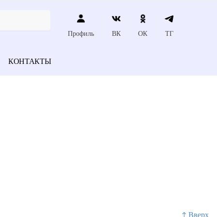
Профиль
ВК
ОК
ТГ
КОНТАКТЫ
↑ Вверх