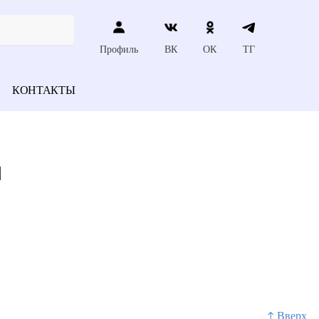
Профиль
ВК
ОК
ТГ
КОНТАКТЫ
я
↑ Вверх