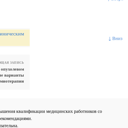
линическим
↓ Вниз
ЩАЯ ЗАПИСЬ
 опухолевом
ие варианты
миотерапии
повышения квалификации медицинских работников со
рекомендациями.
зательна.