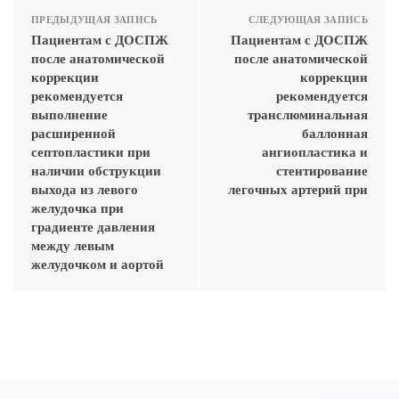
ПРЕДЫДУЩАЯ ЗАПИСЬ
СЛЕДУЮЩАЯ ЗАПИСЬ
Пациентам с ДОСПЖ
Пациентам с ДОСПЖ
после анатомической
после анатомической
коррекции
коррекции
рекомендуется
рекомендуется
выполнение
транслюминальная
расширенной
баллонная
септопластики при
ангиопластика и
наличии обструкции
стентирование
выхода из левого
легочных артерий при
желудочка при
градиенте давления
между левым
желудочком и аортой