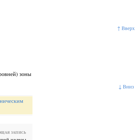
↑ Вверх
уровней) зоны
↓ Вниз
иническим
ЩАЯ ЗАПИСЬ
дной железы