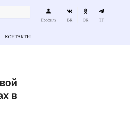
Профиль
ВК
ОК
ТГ
КОНТАКТЫ
овой
ах в