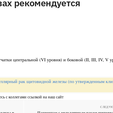
зах рекомендуется
чатки центральной (VI уровня) и боковой (II, III, IV, V 
ллярный рак щитовидной железы (по утвержденным кл
сь с коллегами ссылкой на наш сайт
СЛЕДУЮ
елезы и
Пациентам с медуллярным раком щитови