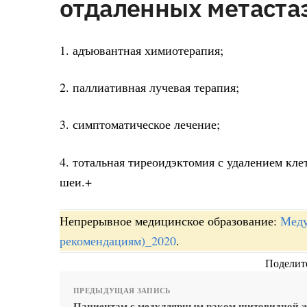
отдаленных метаста
1. адъювантная химиотерапия;
2. паллиативная лучевая терапия;
3. симптоматическое лечение;
4. тотальная тиреоидэктомия с удалением клет
шеи.+
Непрерывное медицинское образование:
Меду
рекомендациям)_2020
.
Поделите
ПРЕДЫДУЩАЯ ЗАПИСЬ
Пациентам с медуллярным раком щитовидной ж