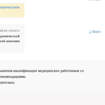
линическим
↓ Вниз
ЩАЯ ЗАПИСЬ
хронической
ьной ишемии
повышения квалификации медицинских работников со
рекомендациями.
зательна.