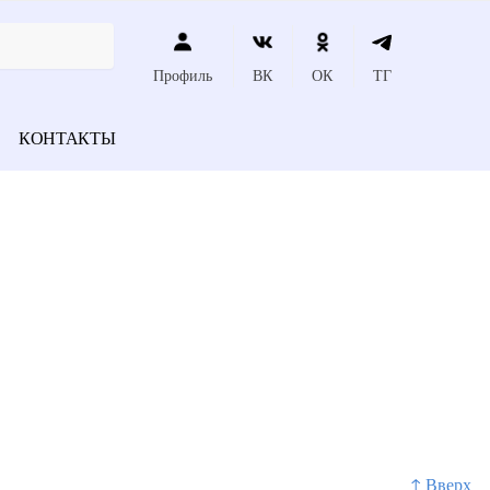
Профиль
ВК
ОК
ТГ
КОНТАКТЫ
↑ Вверх