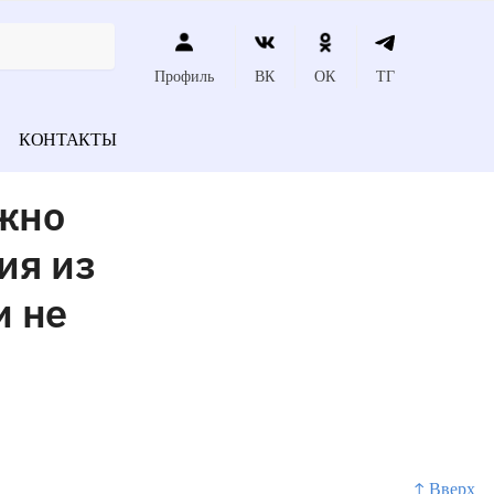
Профиль
ВК
ОК
ТГ
КОНТАКТЫ
лжно
ия из
и не
↑ Вверх