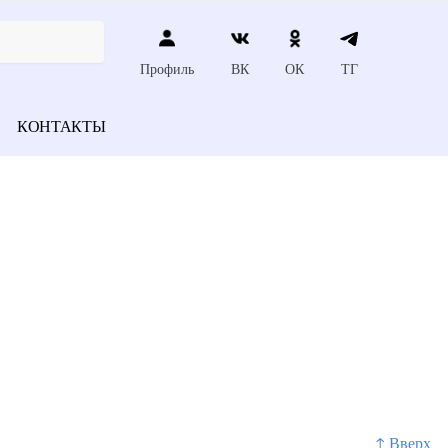
Профиль
ВК
ОК
ТГ
КОНТАКТЫ
↑ Вверх