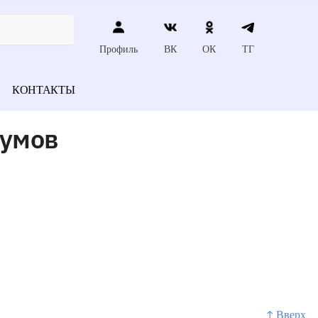
Профиль
ВК
ОК
ТГ
КОНТАКТЫ
нумов
↑ Вверх