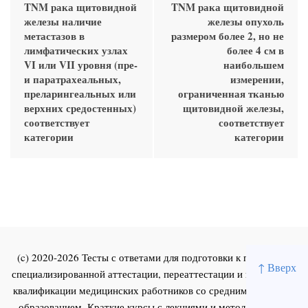
TNM рака щитовидной
TNM рака щитовидной
железы наличие
железы опухоль
метастазов в
размером более 2, но не
лимфатических узлах
более 4 см в
VI или VII уровня (пре-
наибольшем
и паратрахеальных,
измерении,
преларингеальных или
ограниченная тканью
верхних средостенных)
щитовидной железы,
соответствует
соответствует
категории
категории
(c) 2020-2026 Тесты с ответами для подготовки к первичной
↑ Вверх
специализированной аттестации, переаттестации и повышения
квалификации медицинских работников со средним и высшим
образованием. Краткие курсы с лекциями и методическими