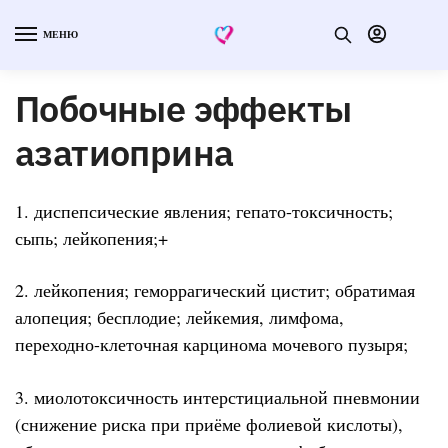
МЕНЮ
Побочные эффекты
азатиоприна
1. диспепсические явления; гепато-токсичность;
сыпь; лейкопения;+
2. лейкопения; геморрагический цистит; обратимая
алопеция; бесплодие; лейкемия, лимфома,
переходно-клеточная карцинома мочевого пузыря;
3. миолотоксичность интерстициальной пневмонии
(снижение риска при приёме фолиевой кислоты),