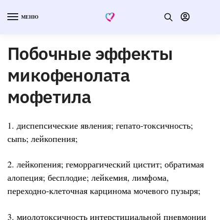
МЕНЮ
Побочные эффекты
микофенолата
мофетила
1. диспепсические явления; гепато-токсичность;
сыпь; лейкопения;
2. лейкопения; геморрагический цистит; обратимая
алопеция; бесплодие; лейкемия, лимфома,
переходно-клеточная карцинома мочевого пузыря;
3. миолотоксичность интерстициальной пневмонии