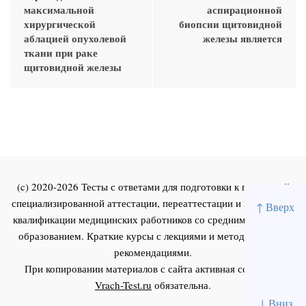
максимальной
аспирационной
хирургической
биопсии щитовидной
аблацией опухолевой
железы является
ткани при раке
щитовидной железы
(c) 2020-2026 Тесты с ответами для подготовки к первичной
специализированной аттестации, переаттестации и повышения
↑ Вверх
квалификации медицинских работников со средним и высшим
образованием. Краткие курсы с лекциями и методическими
рекомендациями.
При копировании материалов с сайта активная ссылка на
Vrach-Test.ru
обязательна.
↓ Вниз