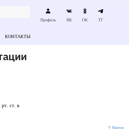
Профиль
ВК
ОК
ТГ
КОНТАКТЫ
тации
рт. ст. в
↑ Вверх