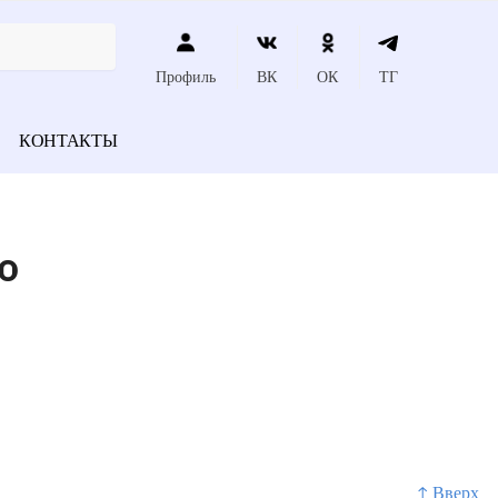
Профиль
ВК
ОК
ТГ
КОНТАКТЫ
о
↑ Вверх