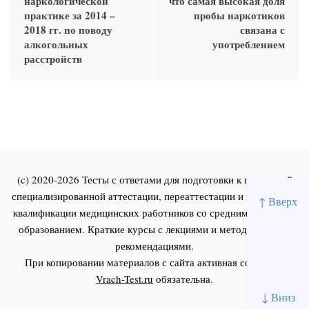
наркологической
что самая высокая доля
практике за 2014 –
пробы наркотиков
2018 гг. по поводу
связана с
алкогольных
употреблением
расстройств
(c) 2020-2026 Тесты с ответами для подготовки к первичной
специализированной аттестации, переаттестации и повышения
↑ Вверх
квалификации медицинских работников со средним и высшим
образованием. Краткие курсы с лекциями и методическими
рекомендациями.
При копировании материалов с сайта активная ссылка на
Vrach-Test.ru
обязательна.
↓ Вниз