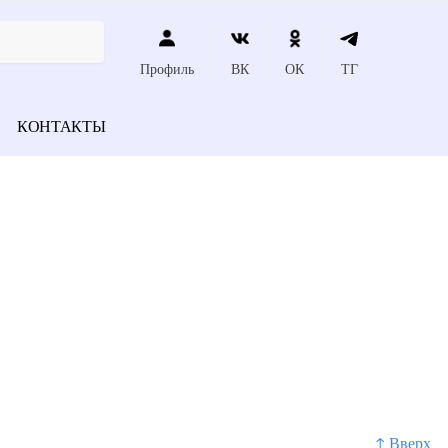
Профиль
ВК
ОК
ТГ
КОНТАКТЫ
↑ Вверх