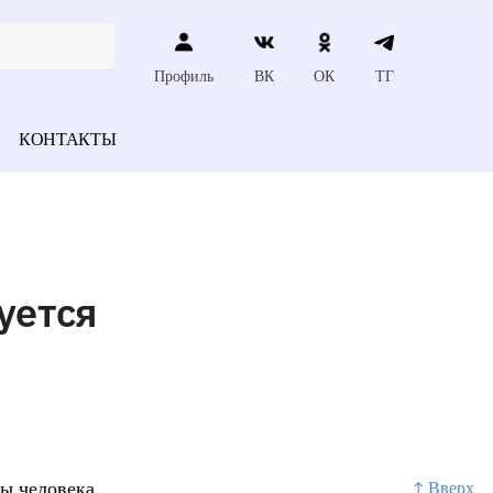
Профиль
ВК
ОК
ТГ
КОНТАКТЫ
уется
мы человека
↑ Вверх