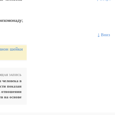
рихомонаду;
↓ Вниз
опион шейки
ЩАЯ ЗАПИСЬ
 человека в
сти показан
в отношении
в на основе