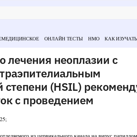
ЕМЕДИЦИНСКОЕ
ОНЛАЙН ТЕСТЫ
НМО
КАК ИЗУЧАТЬ
о лечения неоплазии с
нтраэпителиальным
 степени (HSIL) рекоменд
ок с проведением
25;
 отделяемого из цервикального канала на вирус папилло