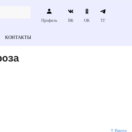
Профиль
ВК
ОК
ТГ
КОНТАКТЫ
роза
↑ Вверх