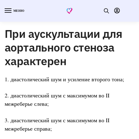
МЕНЮ
При аускультации для
аортального стеноза
характерен
1. диастолический шум и усиление второго тона;
2. диастолический шум с максимумом во II
межреберье слева;
3. диастолический шум с максимумом во II
межреберье справа;