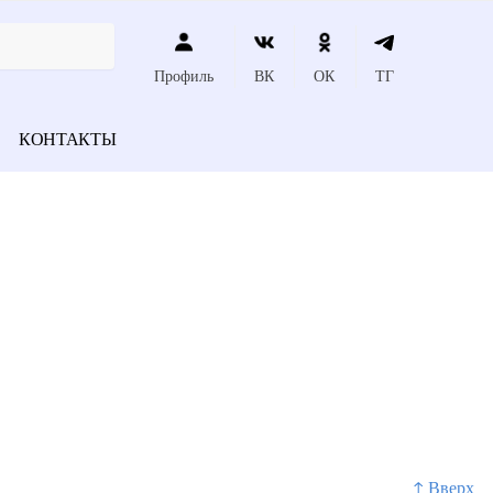
Профиль
ВК
ОК
ТГ
КОНТАКТЫ
↑ Вверх