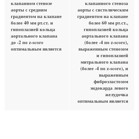
клапанном стенозе
клапанного стеноза
аорты с средним
аорты с систолическим
градиентом на клапане
градиентом на клапане
более 40 мм рт.ст. и
более 60 мм рт.ст.,
гипоплазией кольца
гипоплазией кольца
аортального клапана
аортального клапана
до -2 по z-score
(более -4 по z-score),
оптимальным является
выраженным стенозом
и гипоплазией
митрального клапана
(более -4 по z-score), и
выраженным
фиброэластозом
эндокарда левого
желудочка
оптимальным является