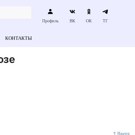
Профиль
ВК
ОК
ТГ
КОНТАКТЫ
озе
↑ Вверх