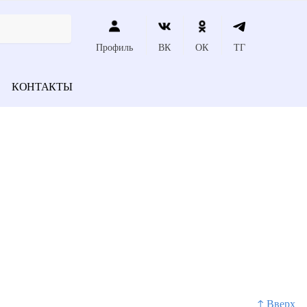
Профиль
ВК
ОК
ТГ
КОНТАКТЫ
↑ Вверх