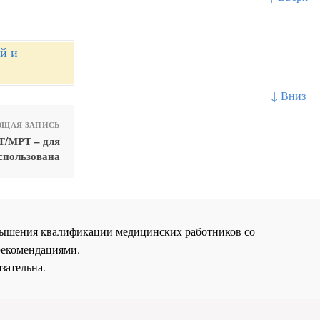
й и
↓ Вниз
ЩАЯ ЗАПИСЬ
Т/МРТ – для
использована
повышения квалификации медицинских работников со
рекомендациями.
зательна.