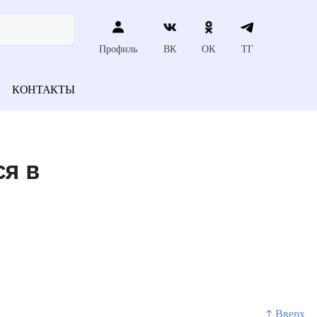
Профиль
ВК
ОК
ТГ
КОНТАКТЫ
я в
↑ Вверх