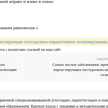
ний вправо и влево в покое;
ржания равновесия.+
истирующее постурально-перцептивное головокружение
сь с коллегами ссылкой на наш сайт
СЛЕДУЮ
ном
Самые частые заболевания, пр
билитации
персистирующее постурально-п
гол
 первичной специализированной аттестации, переаттестации и 
им образованием. Краткие курсы с лекциями и методическими 