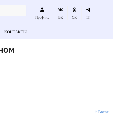
Профиль
ВК
ОК
ТГ
КОНТАКТЫ
ном
↑ Вверх