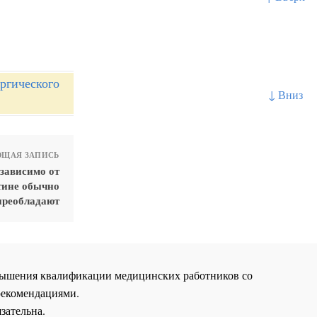
ргического
↓ Вниз
ЩАЯ ЗАПИСЬ
зависимо от
тине обычно
преобладают
повышения квалификации медицинских работников со
рекомендациями.
зательна.