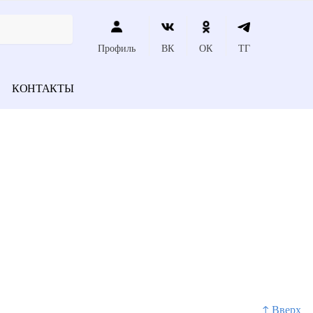
Профиль
ВК
ОК
ТГ
КОНТАКТЫ
↑ Вверх