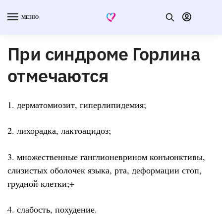
МЕНЮ
При синдроме Горлина
отмечаются
1. дерматомиозит, гиперлипидемия;
2. лихорадка, лактоацидоз;
3. множественные ганглионеврином конъюнктивы,
слизистых оболочек языка, рта, деформации стоп,
грудной клетки;+
4. слабость, похудение.