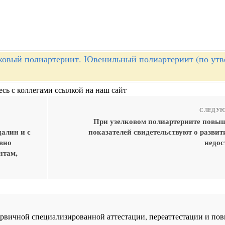
ковый полиартериит. Ювенильный полиартериит (по ут
сь с коллегами ссылкой на наш сайт
СЛЕДУЮ
При узелковом полиартериите повы
далин и с
показателей свидетельствуют о разви
ивно
недос
нтам,
 первичной специализированной аттестации, переаттестации и 