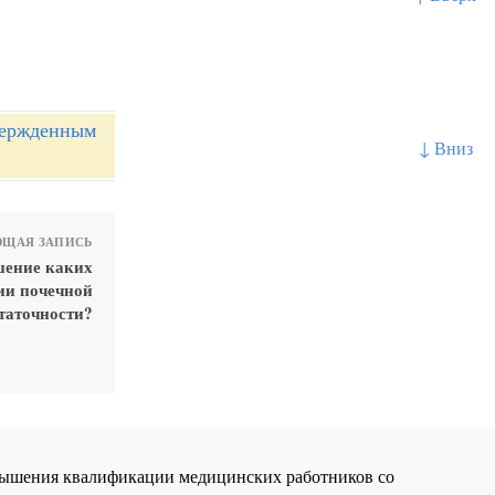
вержденным
↓ Вниз
ЩАЯ ЗАПИСЬ
шение каких
тии почечной
таточности?
повышения квалификации медицинских работников со