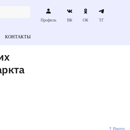
Профиль
ВК
ОК
ТГ
КОНТАКТЫ
их
аркта
↑ Вверх