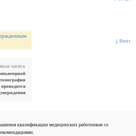
вержденным
↓ Вниз
ЩАЯ ЗАПИСЬ
омпьютерной
 томографии
а проводится
дтверждения
повышения квалификации медицинских работников со
рекомендациями.