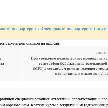
ковый полиартериит. Ювенильный полиартериит (по ут
сь с коллегами ссылкой на наш сайт
СЛЕДУЮ
х
При узелковом полиартериите проведение к
кта
томографии (КТ)/магнитно-резонансной
(МРТ) в сосудистом режиме головного мозг
пациентам для исключения/по
 первичной специализированной аттестации, переаттестации и 
им образованием. Краткие курсы с лекциями и методическими 