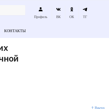
Профиль
ВК
ОК
ТГ
КОНТАКТЫ
их
ечной
↑ Вверх