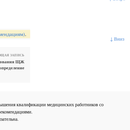
мендациям)
.
↓ Вниз
ЩАЯ ЗАПИСЬ
азования ЩЖ
определение
повышения квалификации медицинских работников со
рекомендациями.
зательна.