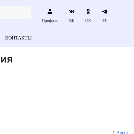
Профиль
ВК
ОК
ТГ
КОНТАКТЫ
ния
↑ Вверх