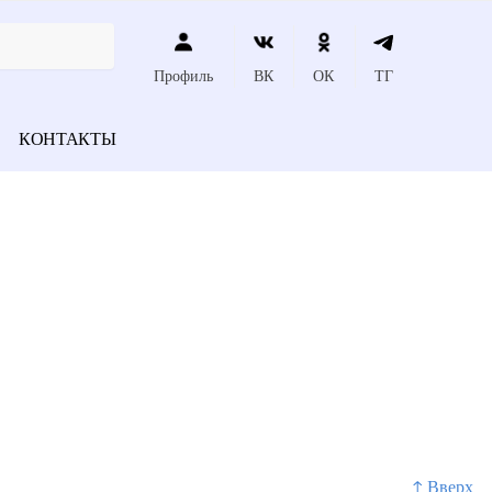
Профиль
ВК
ОК
ТГ
КОНТАКТЫ
↑ Вверх