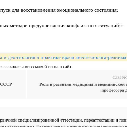
тпуск для восстановления эмоционального состояния;
упных методов предупреждения конфликтных ситуаций;+
а и деонтология в практике врача анестезиолога-реанима
сь с коллегами ссылкой на наш сайт
СЛЕДУЮ
я СССР
Роль в развитии медицины и медицинской 
профессора 
 первичной специализированной аттестации, переаттестации и 
им образованием. Краткие курсы с лекциями и методическими 