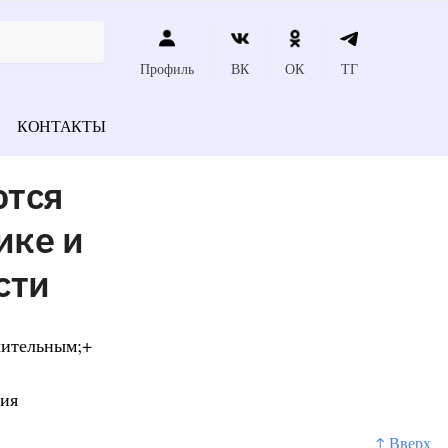
Профиль
ВК
ОК
ТГ
КОНТАКТЫ
ются
ике и
сти
лительным;+
ния
↑ Вверх