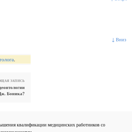
↓ Вниз
толога
.
ЩАЯ ЗАПИСЬ
деонтологии
Дж. Боника?
повышения квалификации медицинских работников со
рекомендациями.