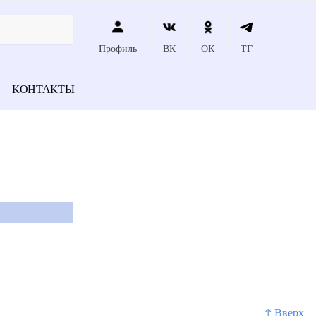
Профиль
ВК
ОК
ТГ
КОНТАКТЫ
↑ Вверх