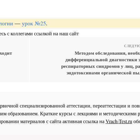
логии
—
урок №25
.
сь с коллегами ссылкой на наш сайт
СЛЕДУЮ
сходит
Методом обследования, необ
дифференциальной диагностики э
респираторных синдромов у лиц, р
эндотоксинами органической пыл
 первичной специализированной аттестации, переаттестации и 
им образованием. Краткие курсы с лекциями и методическими 
ровании материалов с сайта активная ссылка на
Vrach-Test.ru
обя