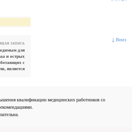
↓ Вниз
ЩАЯ ЗАПИСЬ
ходимым для
аа и острых
аботающих с
и, является
повышения квалификации медицинских работников со
рекомендациями.
зательна.