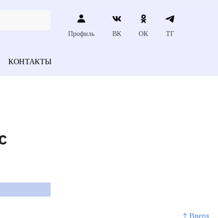
Профиль
ВК
ОК
ТГ
КОНТАКТЫ
с
↑ Вверх