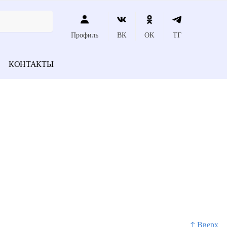
Профиль
ВК
ОК
ТГ
КОНТАКТЫ
↑ Вверх