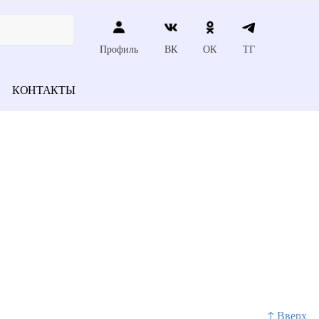
Профиль
ВК
ОК
ТГ
КОНТАКТЫ
↑ Вверх