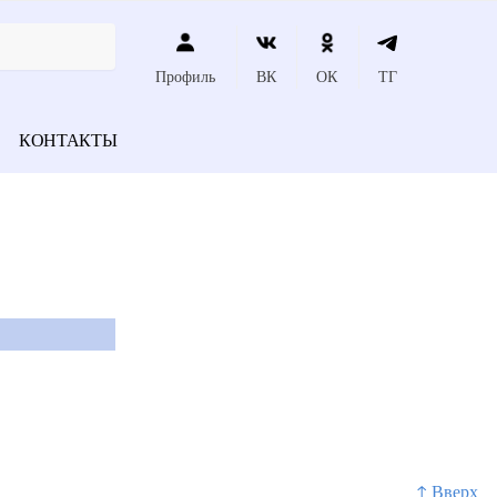
Профиль
ВК
ОК
ТГ
КОНТАКТЫ
↑ Вверх