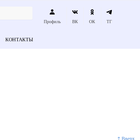
Профиль
ВК
ОК
ТГ
КОНТАКТЫ
↑ Вверх