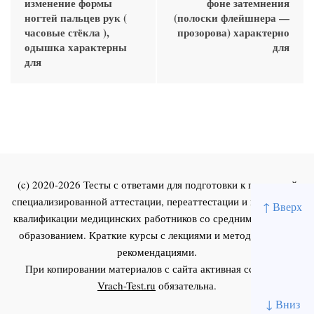
изменение формы
фоне затемнения
ногтей пальцев рук (
(полоски флейшнера —
часовые стёкла ),
прозорова) характерно
одышка характерны
для
для
(c) 2020-2026 Тесты с ответами для подготовки к первичной
специализированной аттестации, переаттестации и повышения
↑ Вверх
квалификации медицинских работников со средним и высшим
образованием. Краткие курсы с лекциями и методическими
рекомендациями.
При копировании материалов с сайта активная ссылка на
Vrach-Test.ru
обязательна.
↓ Вниз