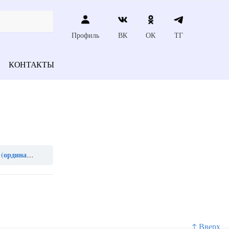
Профиль
ВК
ОК
ТГ
КОНТАКТЫ
инатура))
↑ Вверх