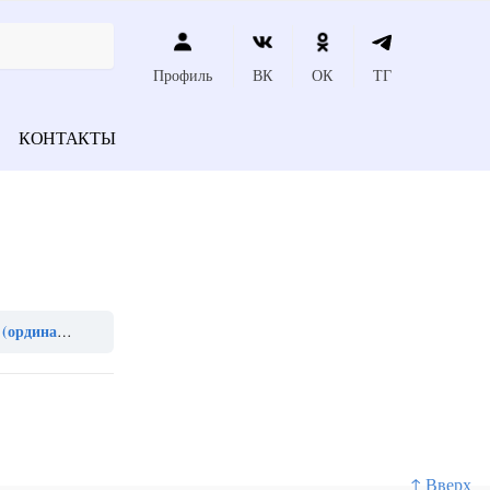
Профиль
ВК
ОК
ТГ
КОНТАКТЫ
инатура))
↑ Вверх