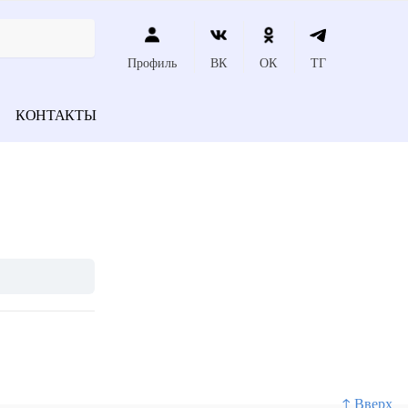
Профиль
ВК
ОК
ТГ
КОНТАКТЫ
↑ Вверх