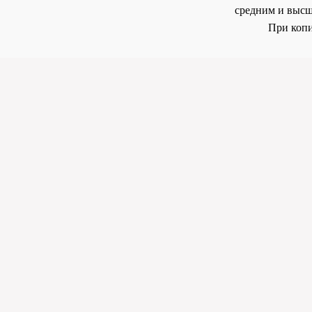
средним и высш
При копи