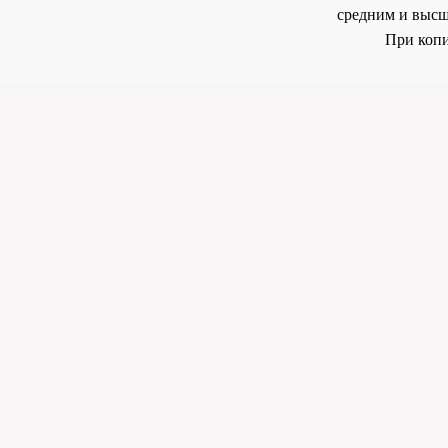
средним и высш
При копи