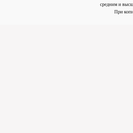
средним и высш
При копи