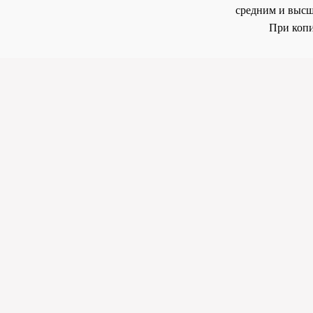
средним и высш
При копи