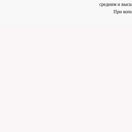
средним и высш
При копи