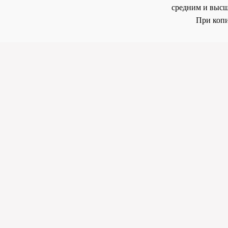
средним и высш
При копи