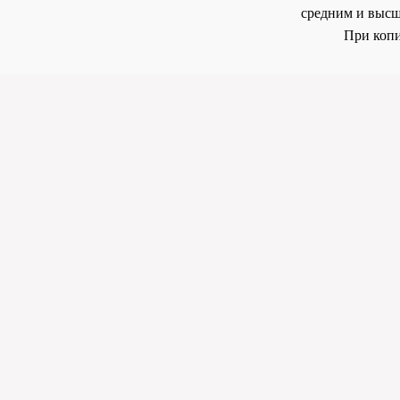
средним и высш
При копи